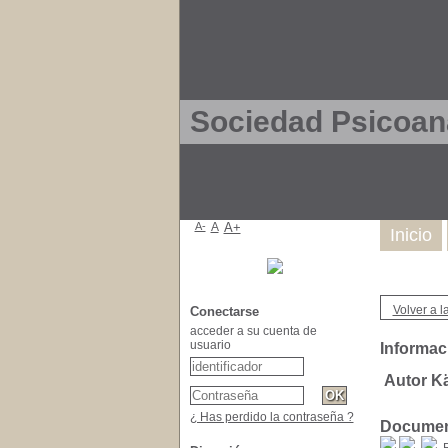
Sociedad Psicoana
A-
A
A+
Inicio
Volver a l
Conectarse
acceder a su cuenta de
usuario
Informac
Autor Kä
¿ Has perdido la contraseña ?
Document