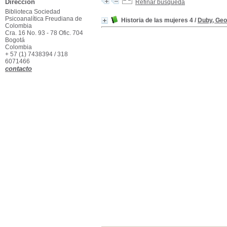
Dirección
Refinar búsqueda
Biblioteca Sociedad
Psicoanalítica Freudiana de
Historia de las mujeres 4
/
Duby, Ge
Colombia
Cra. 16 No. 93 - 78 Ofic. 704
Bogotá
Colombia
+ 57 (1) 7438394 / 318
6071466
contacto