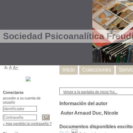
Sociedad Psicoanalítica Freud
A-
A
A+
Inicio
Colecciones
Servi
Volver a la pantalla de inicio %s...
Conectarse
acceder a su cuenta de
usuario
Información del autor
Autor Arnaud Duc, Nicole
¿ Has perdido la contraseña ?
Documentos disponibles escritos