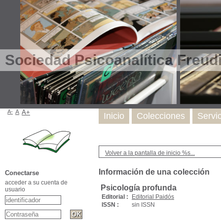
Sociedad Psicoanalítica Freud
A-
A
A+
Inicio
Colecciones
Servi
Volver a la pantalla de inicio %s...
Información de una colección
Conectarse
acceder a su cuenta de
Psicología profunda
usuario
Editorial :
Editorial Paidós
ISSN :
sin ISSN