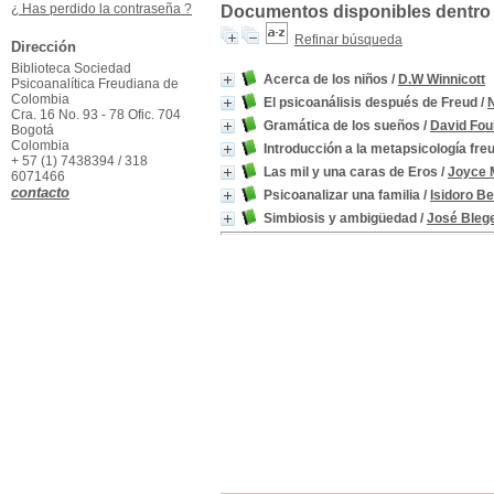
¿ Has perdido la contraseña ?
Documentos disponibles dentro 
Refinar búsqueda
Dirección
Biblioteca Sociedad
Acerca de los niños
/
D.W Winnicott
Psicoanalítica Freudiana de
Colombia
El psicoanálisis después de Freud
/
Cra. 16 No. 93 - 78 Ofic. 704
Gramática de los sueños
/
David Fou
Bogotá
Colombia
Introducción a la metapsicología fre
+ 57 (1) 7438394 / 318
Las mil y una caras de Eros
/
Joyce 
6071466
contacto
Psicoanalizar una familia
/
Isidoro B
Simbiosis y ambigüedad
/
José Bleg