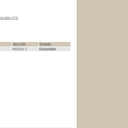
splay&id=478
Sección
Estado
Módulo 1
Disponible