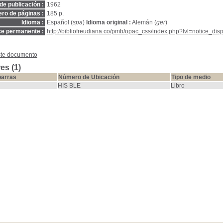
de publicación :
1962
ro de páginas :
185 p.
Idioma :
Español (
spa
)
Idioma original :
Alemán (
ger
)
ce permanente :
http://bibliofreudiana.co/pmb/opac_css/index.php?lvl=notice_di
ste documento
es (1)
barras
Número de Ubicación
Tipo de medio
HIS BLE
Libro