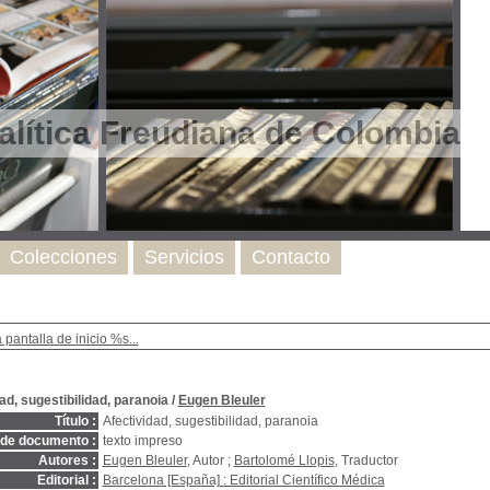
lítica Freudiana de Colombia
Colecciones
Servicios
Contacto
a pantalla de inicio %s...
ad, sugestibilidad, paranoia
/
Eugen Bleuler
Título :
Afectividad, sugestibilidad, paranoia
 de documento :
texto impreso
Autores :
Eugen Bleuler
, Autor ;
Bartolomé Llopis
, Traductor
Editorial :
Barcelona [España] : Editorial Científico Médica