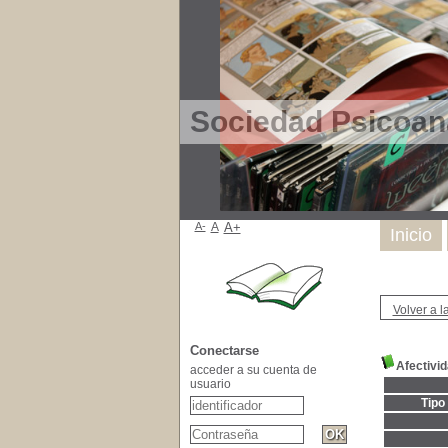
Sociedad Psicoana
A-
A
A+
Inicio
Volver a l
Conectarse
Afectivid
acceder a su cuenta de
usuario
Tipo