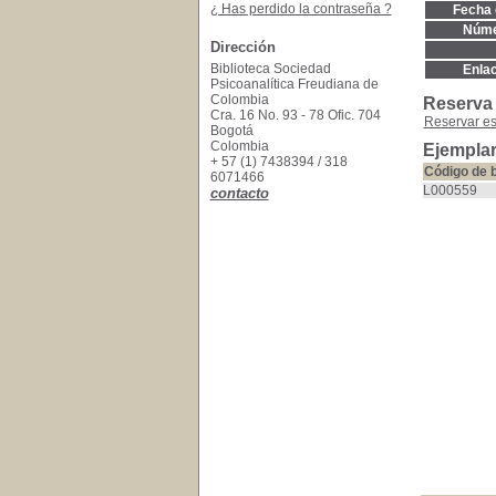
¿ Has perdido la contraseña ?
Fecha 
Núme
Dirección
Biblioteca Sociedad
Enla
Psicoanalítica Freudiana de
Colombia
Reserva
Cra. 16 No. 93 - 78 Ofic. 704
Reservar e
Bogotá
Colombia
Ejemplar
+ 57 (1) 7438394 / 318
Código de 
6071466
L000559
contacto