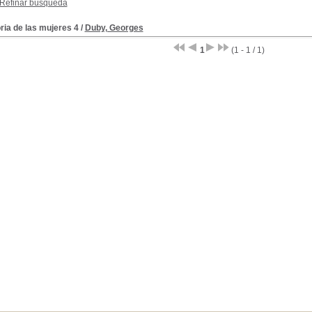
Refinar búsqueda
ria de las mujeres 4
/
Duby, Georges
1
(1 - 1 / 1)