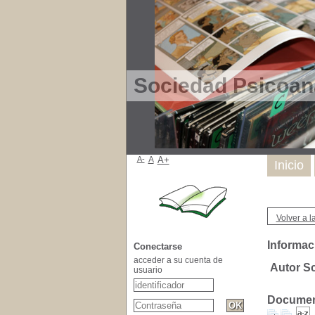
Sociedad Psicoana
A-
A
A+
Inicio
Volver a l
Informac
Conectarse
acceder a su cuenta de
Autor Sc
usuario
Document