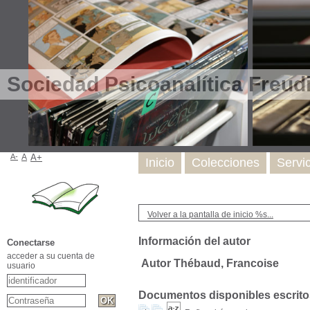
Sociedad Psicoanalítica Freud
A-
A
A+
Inicio
Colecciones
Servi
Volver a la pantalla de inicio %s...
Información del autor
Conectarse
acceder a su cuenta de
Autor Thébaud, Francoise
usuario
Documentos disponibles escritos