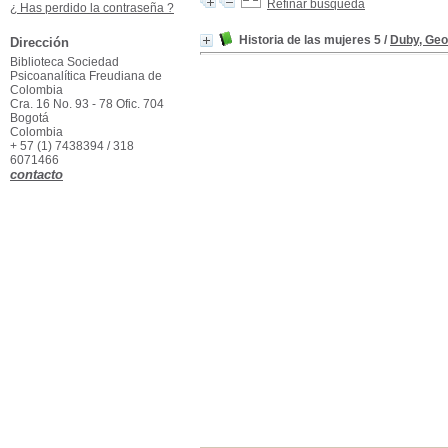
Refinar búsqueda
¿ Has perdido la contraseña ?
Historia de las mujeres 5
/
Duby, Ge
Dirección
Biblioteca Sociedad
Psicoanalítica Freudiana de
Colombia
Cra. 16 No. 93 - 78 Ofic. 704
Bogotá
Colombia
+ 57 (1) 7438394 / 318
6071466
contacto