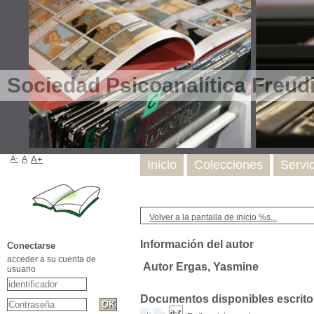
Sociedad Psicoanalítica Freud
A-
A
A+
Inicio
Colecciones
Servi
Volver a la pantalla de inicio %s...
Información del autor
Conectarse
acceder a su cuenta de
Autor Ergas, Yasmine
usuario
Documentos disponibles escritos