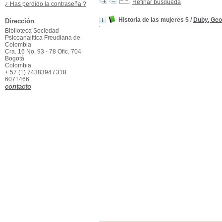
Refinar búsqueda
¿ Has perdido la contraseña ?
Historia de las mujeres 5
/
Duby, Ge
Dirección
Biblioteca Sociedad
Psicoanalítica Freudiana de
Colombia
Cra. 16 No. 93 - 78 Ofic. 704
Bogotá
Colombia
+ 57 (1) 7438394 / 318
6071466
contacto