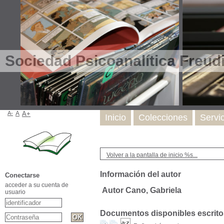
Sociedad Psicoanalítica Freud
A-
A
A+
Inicio
Colecciones
Servi
Volver a la pantalla de inicio %s...
Información del autor
Conectarse
acceder a su cuenta de
Autor Cano, Gabriela
usuario
Documentos disponibles escritos