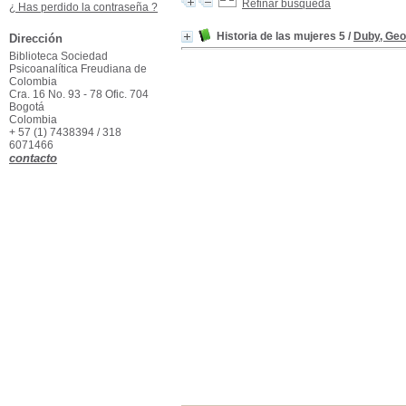
Refinar búsqueda
¿ Has perdido la contraseña ?
Historia de las mujeres 5
/
Duby, Ge
Dirección
Biblioteca Sociedad
Psicoanalítica Freudiana de
Colombia
Cra. 16 No. 93 - 78 Ofic. 704
Bogotá
Colombia
+ 57 (1) 7438394 / 318
6071466
contacto