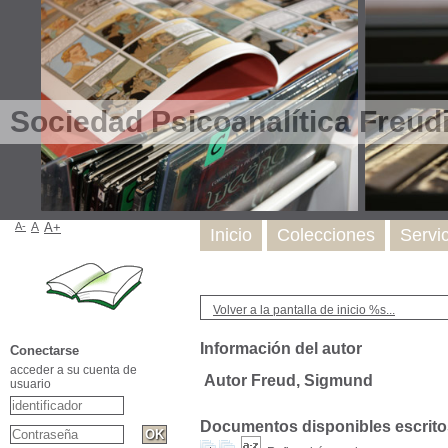
Sociedad Psicoanalítica Freud
A-
A
A+
Inicio
Colecciones
Servi
Volver a la pantalla de inicio %s...
Información del autor
Conectarse
acceder a su cuenta de
Autor Freud, Sigmund
usuario
Documentos disponibles escritos