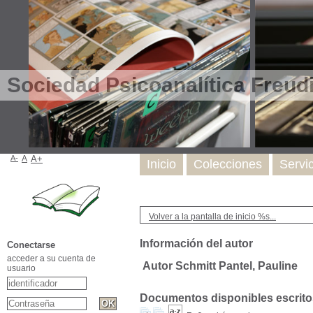
Sociedad Psicoanalítica Freud
A-
A
A+
Inicio
Colecciones
Servi
Volver a la pantalla de inicio %s...
Información del autor
Conectarse
acceder a su cuenta de
Autor Schmitt Pantel, Pauline
usuario
Documentos disponibles escritos