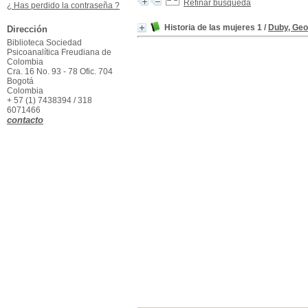
Refinar búsqueda
¿ Has perdido la contraseña ?
Historia de las mujeres 1
/
Duby, Ge
Dirección
Biblioteca Sociedad
Psicoanalítica Freudiana de
Colombia
Cra. 16 No. 93 - 78 Ofic. 704
Bogotá
Colombia
+ 57 (1) 7438394 / 318
6071466
contacto