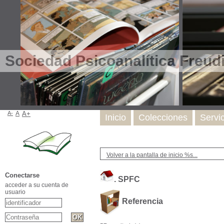
Sociedad Psicoanalítica Freud
A-
A
A+
Inicio
Colecciones
Servi
Volver a la pantalla de inicio %s...
Conectarse
.
SPFC
acceder a su cuenta de
usuario
Referencia