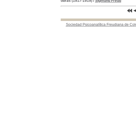
obras (1917-1919)
/
Sigmund Freud
Sociedad Psicoanalítica Freudiana de Co