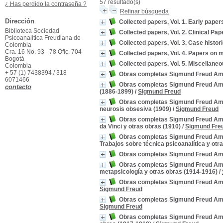
57 resultado(s)
¿ Has perdido la contraseña ?
Refinar búsqueda
Dirección
Collected papers, Vol. 1. Early pape
Biblioteca Sociedad
Collected papers, Vol. 2. Clinical Pa
Psicoanalítica Freudiana de
Collected papers, Vol. 3. Case histor
Colombia
Cra. 16 No. 93 - 78 Ofic. 704
Collected papers, Vol. 4. Papers on
Bogotá
Collected papers, Vol. 5. Miscellane
Colombia
+ 57 (1) 7438394 / 318
Obras completas Sigmund Freud Amorr
6071466
Obras completas Sigmund Freud Amorr
contacto
(1886-1899)
/
Sigmund Freud
Obras completas Sigmund Freud Amorro
neurosis obsesiva (1909)
/
Sigmund Freud
Obras completas Sigmund Freud Amorr
da Vinci y otras obras (1910)
/
Sigmund Fre
Obras completas Sigmund Freud Amorr
Trabajos sobre técnica psicoanalítica y otr
Obras completas Sigmund Freud Amorr
Obras completas Sigmund Freud Amorro
metapsicología y otras obras (1914-1916)
/
Obras completas Sigmund Freud Amorro
Sigmund Freud
Obras completas Sigmund Freud Amorro
Sigmund Freud
Obras completas Sigmund Freud Amorro