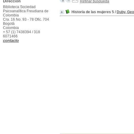
Dirección
Refinar búsqueda
Biblioteca Sociedad
Psicoanalítica Freudiana de
Historia de las mujeres 5
/
Duby, Ge
Colombia
Cra. 16 No. 93 - 78 Ofic. 704
Bogotá
Colombia
+ 57 (1) 7438394 / 318
6071466
contacto