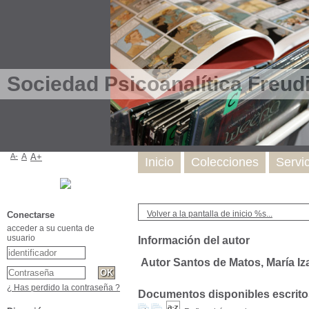
Sociedad Psicoanalítica Freud
A-
A
A+
Inicio
Colecciones
Servi
Volver a la pantalla de inicio %s...
Conectarse
acceder a su cuenta de
usuario
Información del autor
Autor Santos de Matos, María Iz
¿ Has perdido la contraseña ?
Documentos disponibles escritos