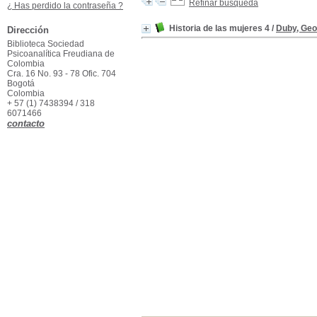
Refinar búsqueda
¿ Has perdido la contraseña ?
Historia de las mujeres 4
/
Duby, Ge
Dirección
Biblioteca Sociedad
Psicoanalítica Freudiana de
Colombia
Cra. 16 No. 93 - 78 Ofic. 704
Bogotá
Colombia
+ 57 (1) 7438394 / 318
6071466
contacto