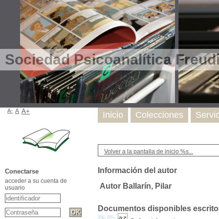
Sociedad Psicoanalítica Freud
A-
A
A+
Inicio
Colecciones
Servi
Volver a la pantalla de inicio %s...
Información del autor
Conectarse
acceder a su cuenta de
Autor Ballarín, Pilar
usuario
Documentos disponibles escritos